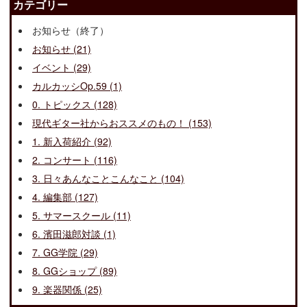
カテゴリー
お知らせ（終了）
お知らせ (21)
イベント (29)
カルカッシOp.59 (1)
0. トピックス (128)
現代ギター社からおススメのもの！ (153)
1. 新入荷紹介 (92)
2. コンサート (116)
3. 日々あんなことこんなこと (104)
4. 編集部 (127)
5. サマースクール (11)
6. 濱田滋郎対談 (1)
7. GG学院 (29)
8. GGショップ (89)
9. 楽器関係 (25)