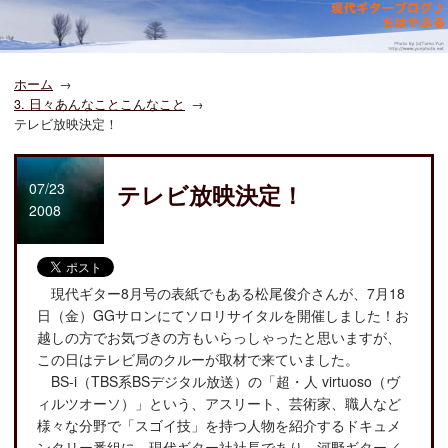
ホーム
3. 日々あんなことこんなこと
テレビ放映決定！
07/23
テレビ放映決定！
2008
現代ギター8月号の表紙でもある松尾俊介さんが、7月18
日（金）GGサロンにてソロリサイタルを開催しました！お
越しの方でお気づきの方もいらっしゃったと思いますが、
この日はテレビ局のクルーが取材で来ていました。
BS-i（TBS系BSデジタル放送）の「超・人 virtuoso（ヴ
ィルツオーソ）」という、アスリート、芸術家、職人など
様々な分野で「スゴイ技」を持つ人物を紹介するドキュメ
ンタリー番組に、現代ギター社社長であり、河野ギター／